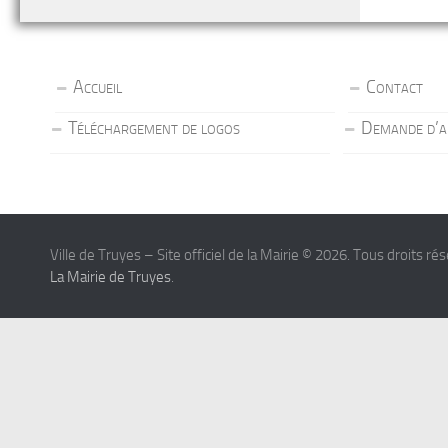
Accueil
Contact
Téléchargement de logos
Demande d’a
Ville de Truyes – Site officiel de la Mairie © 2026. Tous droits ré
La Mairie de Truyes
.