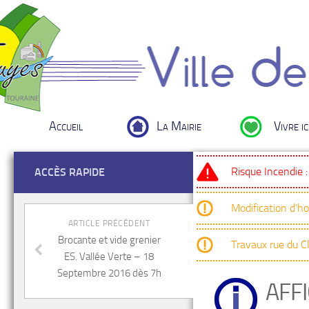
Accueil
La Mairie
Vivre ic
Risque Incendie 
ACCÈS RAPIDE
Modification d’h
ARTICLE PRÉCÉDENT
Brocante et vide grenier
Travaux rue du 
ES. Vallée Verte – 18
Septembre 2016 dès 7h
AFF