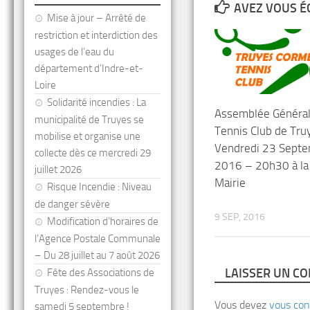
AVEZ VOUS É
Mise à jour – Arrêté de
restriction et interdiction des
usages de l’eau du
département d’Indre-et-
Loire
Solidarité incendies : La
Assemblée Généra
municipalité de Truyes se
Tennis Club de Tru
mobilise et organise une
Vendredi 23 Sept
collecte dès ce mercredi 29
2016 – 20h30 à la
juillet 2026
Mairie
Risque Incendie : Niveau
de danger sévère
9 SEP, 2016
Modification d’horaires de
l’Agence Postale Communale
– Du 28 juillet au 7 août 2026
LAISSER UN C
Fête des Associations de
Truyes : Rendez-vous le
Vous devez
vous con
samedi 5 septembre !