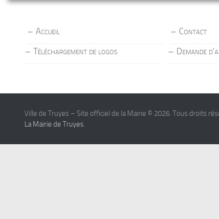
Accueil
Contact
Téléchargement de logos
Demande d’a
Ville de Truyes – Site officiel de la Mairie © 2026. Tous droits ré
La Mairie de Truyes
.