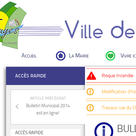
Accueil
La Mairie
Vivre ic
Risque Incendie 
ACCÈS RAPIDE
Modification d’h
ARTICLE PRÉCÉDENT
Bulletin Municipal 2014
Travaux rue du 
est en ligne!
BUL
ACCÈS RAPIDE