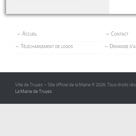
Accueil
Contact
Téléchargement de logos
Demande d’a
Ville de Truyes – Site officiel de la Mairie © 2026. Tous droits ré
La Mairie de Truyes
.