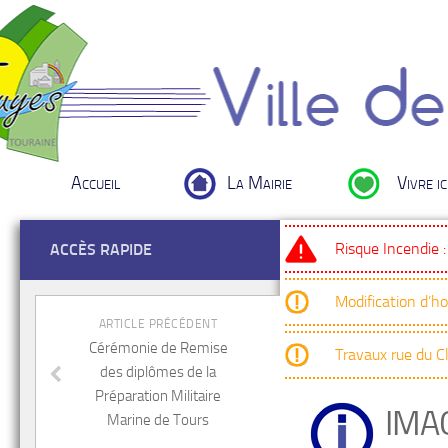
Accueil
La Mairie
Vivre ic
Risque Incendie 
ACCÈS RAPIDE
Modification d’h
ARTICLE PRÉCÉDENT
Cérémonie de Remise
Travaux rue du 
des diplômes de la
Préparation Militaire
IMA
Marine de Tours