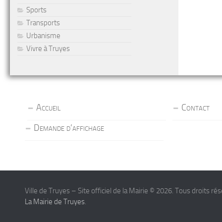
Sports
Transports
Urbanisme
Vivre à Truyes
Accueil
Contact
Demande d’affichage
Ville de Truyes – Site officiel de la Mairie © 2026. Tous droits ré
La Mairie de Truyes
.