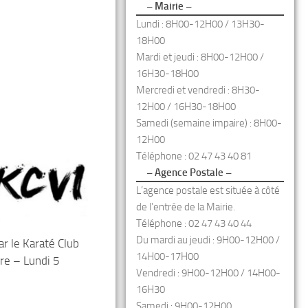
– Mairie –
Lundi : 8H00-12H00 / 13H30-
18H00
Mardi et jeudi : 8H00-12H00 /
16H30-18H00
Mercredi et vendredi : 8H30-
12H00 / 16H30-18H00
Samedi (semaine impaire) : 8H00-
12H00
Téléphone : 02 47 43 40 81
– Agence Postale –
L’agence postale est située à côté
de l’entrée de la Mairie.
Téléphone : 02 47 43 40 44
Du mardi au jeudi : 9H00-12H00 /
ar le Karaté Club
14H00-17H00
dre – Lundi 5
Vendredi : 9H00-12H00 / 14H00-
16H30
Samedi : 9H00-12H00