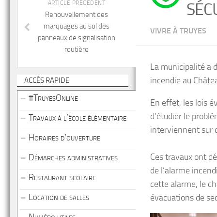
ARTICLE PRÉCÉDENT
SÉC
Renouvellement des
marquages au sol des
VIVRE À TRUYES
panneaux de signalisation
routière
La municipalité a d
incendie au Châtea
ACCÈS RAPIDE
#TruyesOnline
En effet, les lois
d’étudier le probl
Travaux à l’école élémentaire
interviennent sur 
Horaires d’ouverture
Ces travaux ont dé
Démarches administratives
de l’alarme incendi
Restaurant scolaire
cette alarme, le c
Location de salles
évacuations de sec