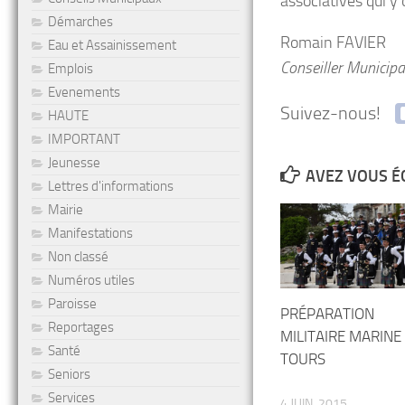
associatives qui y o
Démarches
Romain FAVIER
Eau et Assainissement
Conseiller Municip
Emplois
Evenements
Suivez-nous!
HAUTE
IMPORTANT
Jeunesse
AVEZ VOUS É
Lettres d'informations
Mairie
Manifestations
Non classé
Numéros utiles
Paroisse
PRÉPARATION
Reportages
MILITAIRE MARINE
Santé
TOURS
Seniors
Services
4 JUIN, 2015