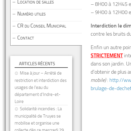
Location de salles
– 8H00 à 12H45 e
– 9H00 à 12H00 e
Numéro utiles
CR du Conseil Municipal
Interdiction le di
contre les bruits 
Contact
Enfin un autre poin
STRICTEMENT
int
dans son jardin. U
ARTICLES RÉCENTS
d’obtenir de plus
Mise à jour – Arrêté de
mobile)
:
http://ww
restriction et interdiction des
usages de l’eau du
brulage-de-dechet
département d’Indre-et-
Loire
Solidarité incendies : La
municipalité de Truyes se
mobilise et organise une
collecte dès ce mercredi 29