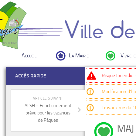
Accueil
La Mairie
Vivre ic
Risque Incendie 
ACCÈS RAPIDE
Modification d’h
ARTICLE SUIVANT
ALSH – Fonctionnement
Travaux rue du 
prévu pour les vacances
de Pâques
MAJ 