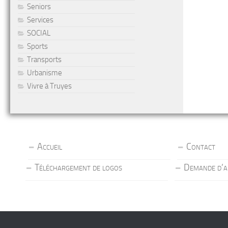
Seniors
Services
SOCIAL
Sports
Transports
Urbanisme
Vivre à Truyes
Accueil
Contact
Téléchargement de logos
Demande d’a