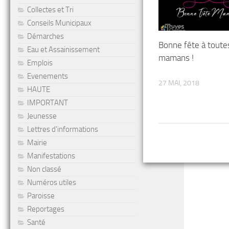
Collectes et Tri
Conseils Municipaux
Démarches
Bonne fête à toute
Eau et Assainissement
mamans !
Emplois
Evenements
27 MAI, 2018
HAUTE
IMPORTANT
Jeunesse
Lettres d'informations
Mairie
Manifestations
Non classé
Numéros utiles
Paroisse
Reportages
Santé