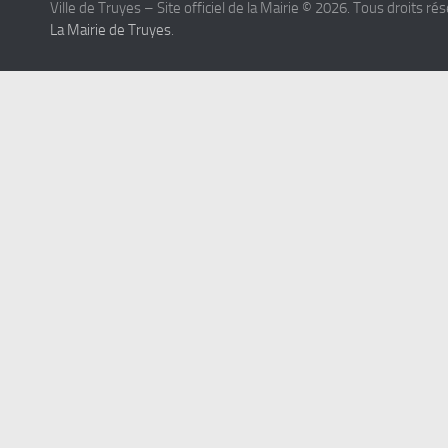
Ville de Truyes – Site officiel de la Mairie © 2026. Tous droits ré
La Mairie de Truyes
.