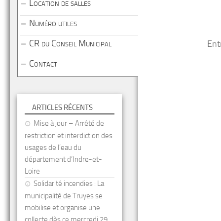
Location de salles
Numéro utiles
CR du Conseil Municipal
Ent
Contact
ARTICLES RÉCENTS
Mise à jour – Arrêté de
restriction et interdiction des
usages de l’eau du
département d’Indre-et-
Loire
Solidarité incendies : La
municipalité de Truyes se
mobilise et organise une
collecte dès ce mercredi 29