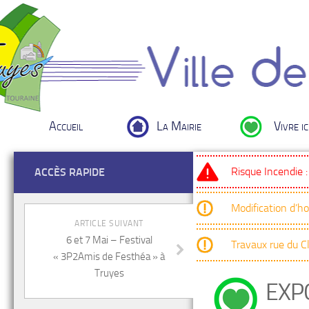
Accueil
La Mairie
Vivre ic
Risque Incendie 
ACCÈS RAPIDE
Modification d’h
ARTICLE SUIVANT
6 et 7 Mai – Festival
Travaux rue du 
« 3P2Amis de Festhéa » à
Truyes
EXPO