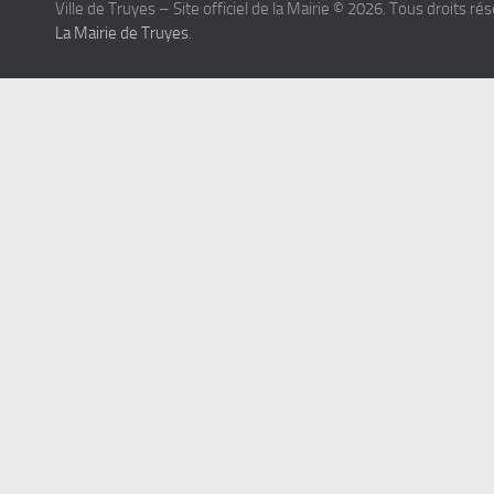
Ville de Truyes – Site officiel de la Mairie © 2026. Tous droits ré
La Mairie de Truyes
.