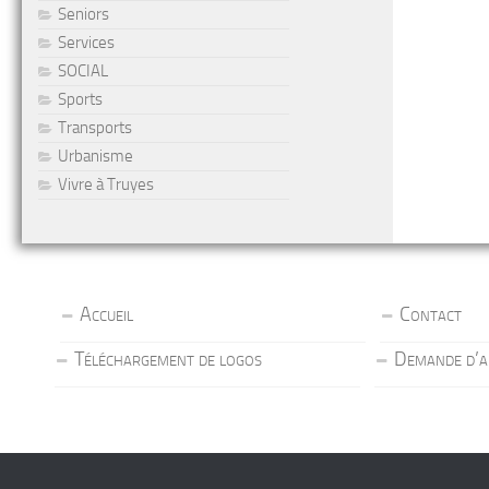
Seniors
Services
SOCIAL
Sports
Transports
Urbanisme
Vivre à Truyes
Accueil
Contact
Téléchargement de logos
Demande d’a