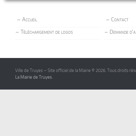
Accueil
Contact
Téléchargement de logos
Demande d’a
Ville de Truyes – Site officiel de la Mairie © 2026. Tous droits ré
La Mairie de Truyes
.