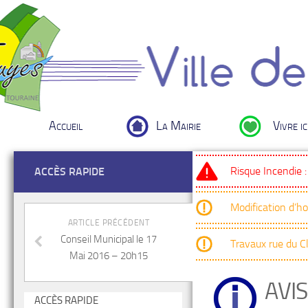
Accueil
La Mairie
Vivre ic
Risque Incendie 
ACCÈS RAPIDE
Modification d’h
ARTICLE PRÉCÉDENT
Conseil Municipal le 17
Travaux rue du 
Mai 2016 – 20h15
AVI
ACCÈS RAPIDE