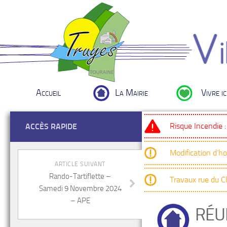
Accueil
La Mairie
Vivre ic
Risque Incendie 
ACCÈS RAPIDE
Modification d’h
ARTICLE SUIVANT
Rando-Tartiflette –
Travaux rue du 
Samedi 9 Novembre 2024
– APE
RÉU