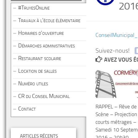
201
#TruyesOnline
Travaux à l’école élémentaire
Horaires d’ouverture
ConseilMunicipal
Démarches administratives
Suivez-nous!
Restaurant scolaire
AVEZ VOUS É
Location de salles
Numéro utiles
CR du Conseil Municipal
RAPPEL – Rêve de
Contact
Scène – Projection
courts métrages –
Samedi 10 Septem
ARTICLES RÉCENTS
2016 – 20h30