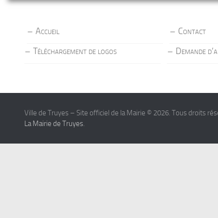
Accueil
Contact
Téléchargement de logos
Demande d’a
Ville de Truyes – Site officiel de la Mairie © 2026. Tous droits ré
La Mairie de Truyes
.