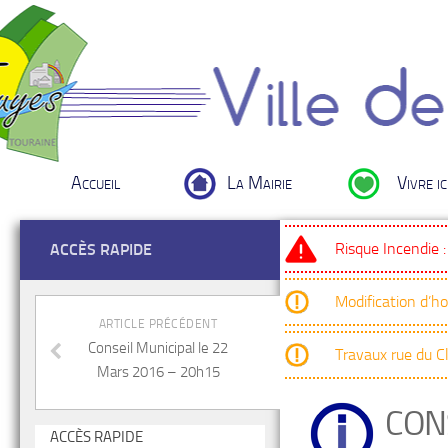
Accueil
La Mairie
Vivre ic
Risque Incendie 
ACCÈS RAPIDE
Modification d’h
ARTICLE PRÉCÉDENT
Conseil Municipal le 22
Travaux rue du 
Mars 2016 – 20h15
CON
ACCÈS RAPIDE