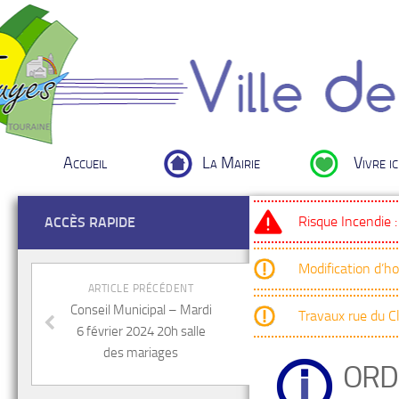
Accueil
La Mairie
Vivre ic
Risque Incendie 
ACCÈS RAPIDE
Modification d’h
ARTICLE PRÉCÉDENT
Conseil Municipal – Mardi
Travaux rue du 
6 février 2024 20h salle
des mariages
ORD