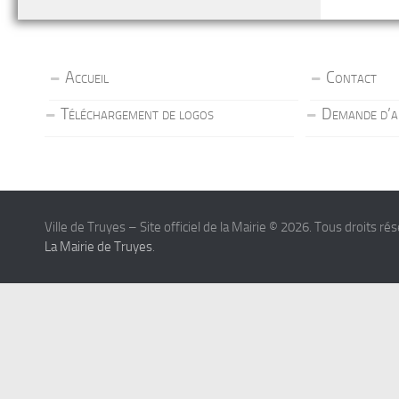
Accueil
Contact
Téléchargement de logos
Demande d’a
Ville de Truyes – Site officiel de la Mairie © 2026. Tous droits ré
La Mairie de Truyes
.