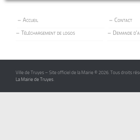
Accueil
Contact
Téléchargement de logos
Demande d’a
Ville de Truyes – Site officiel de la Mairie © 2026. Tous droits ré
La Mairie de Truyes
.