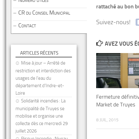
Numéro utiles
rattaché au bon b
CR du Conseil Municipal
Suivez-nous!
Contact
AVEZ VOUS É
ARTICLES RÉCENTS
Mise à jour – Arrêté de
restriction et interdiction des
usages de l’eau du
département d’Indre-et-
Loire
Fermeture définiti
Solidarité incendies : La
Market de Truyes
municipalité de Truyes se
mobilise et organise une
8 JUIL, 2015
collecte dès ce mercredi 29
juillet 2026
Risque Incendie : Niveau