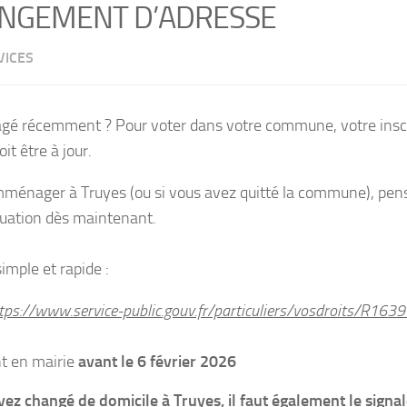
NGEMENT D’ADRESSE
VICES
é récemment ? Pour voter dans votre commune, votre inscri
oit être à jour.
ménager à Truyes (ou si vous avez quitté la commune), pense
ituation dès maintenant.
mple et rapide :
tps://www.service-public.gouv.fr/particuliers/vosdroits/R163
t en mairie
avant le 6 février 2026
avez changé de domicile à Truyes, il faut également le signa