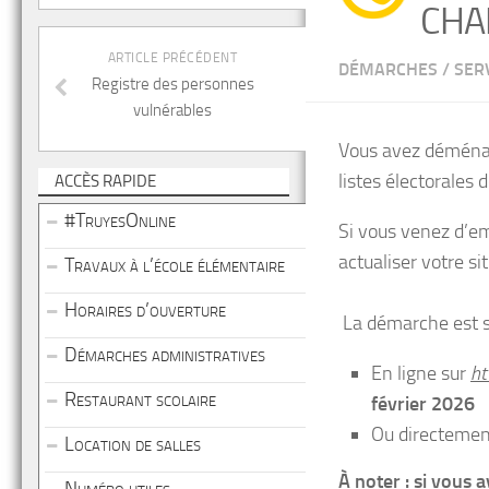
CHA
ARTICLE PRÉCÉDENT
DÉMARCHES
/
SER
Registre des personnes
vulnérables
Vous avez déménag
listes électorales d
ACCÈS RAPIDE
#TruyesOnline
Si vous venez d’em
actualiser votre s
Travaux à l’école élémentaire
Horaires d’ouverture
La démarche est si
Démarches administratives
En ligne sur
ht
Restaurant scolaire
février 2026
Ou directemen
Location de salles
À noter : si vous 