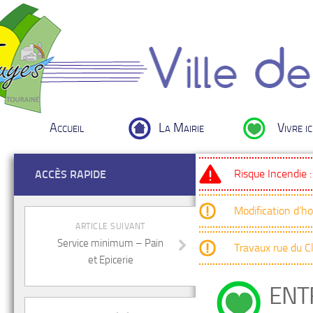
Accueil
La Mairie
Vivre ic
Risque Incendie 
ACCÈS RAPIDE
Modification d’h
ARTICLE SUIVANT
Service minimum – Pain
Travaux rue du 
et Epicerie
ENT