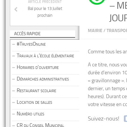
ARTICLE PRÉCÉDENT
– ME
Bal pour le 13 Juillet
JOU
prochain
MAIRIE
/
TRANSPO
ACCÈS RAPIDE
#TruyesOnline
Comme tous les ans
Travaux à l’école élémentaire
A ce titre, nous vo
Horaires d’ouverture
durée d’environ 10 
Démarches administratives
« gravillonnage ».
dernier, un temps d
Restaurant scolaire
heures). Durant ce
Location de salles
votre vitesse en 
Numéro utiles
Suivez-nous!
CR du Conseil Municipal