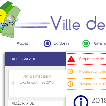
Accueil
La Mairie
Vivre ic
Risque Incendie 
ACCÈS RAPIDE
Modification d’h
ARTICLE PRÉCÉDENT
Excellente Année 2018!!
Travaux rue du 
201
ACCÈS RAPIDE