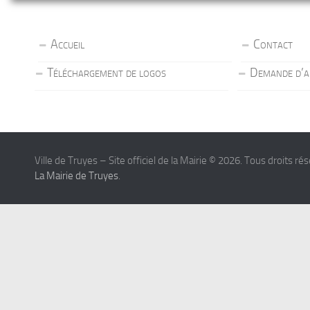
Accueil
Contact
Téléchargement de logos
Demande d’a
Ville de Truyes – Site officiel de la Mairie © 2026. Tous droits ré
La Mairie de Truyes
.