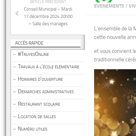
ARTICLE PRÉCÉDENT
EVENEMENTS
/
VI
Conseil Municipal – Mardi
17 décembre 2024 20h00
– Salle des mariages
L’ensemble de la M
cette nouvelle an
ACCÈS RAPIDE
et vous convient l
#TruyesOnline
traditionnelle cé
Travaux à l’école élémentaire
Horaires d’ouverture
Démarches administratives
Restaurant scolaire
Location de salles
Numéro utiles