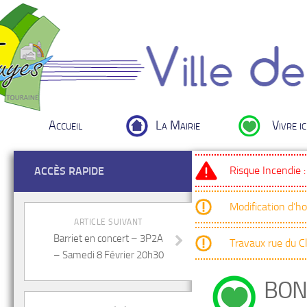
Accueil
La Mairie
Vivre ic
Risque Incendie 
ACCÈS RAPIDE
Modification d’h
ARTICLE SUIVANT
Barriet en concert – 3P2A
Travaux rue du 
– Samedi 8 Février 20h30
BON