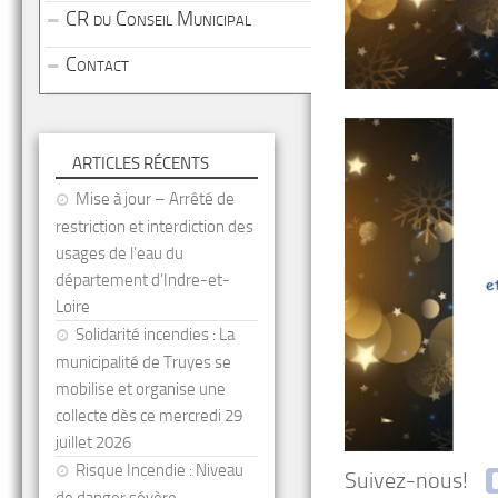
CR du Conseil Municipal
Contact
ARTICLES RÉCENTS
Mise à jour – Arrêté de
restriction et interdiction des
usages de l’eau du
département d’Indre-et-
Loire
Solidarité incendies : La
municipalité de Truyes se
mobilise et organise une
collecte dès ce mercredi 29
juillet 2026
Risque Incendie : Niveau
Suivez-nous!