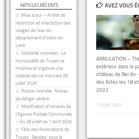
AVEZ VOUS É
ARTICLES RÉCENTS
Mise à jour – Arrêté de
restriction et interdiction des
usages de l’eau du
département d’Indre-et-
Loire
Solidarité incendies : La
ANNULATION – Thé
municipalité de Truyes se
extérieur dans le p
mobilise et organise une
château de Bel Air 
collecte dès ce mercredi 29
des Actes les 18 et
juillet 2026
2022
Risque Incendie : Niveau
de danger sévère
17 JUIN, 2022
Modification d’horaires de
l’Agence Postale Communale
– Du 28 juillet au 7 août 2026
Fête des Associations de
Truyes : Rendez-vous le