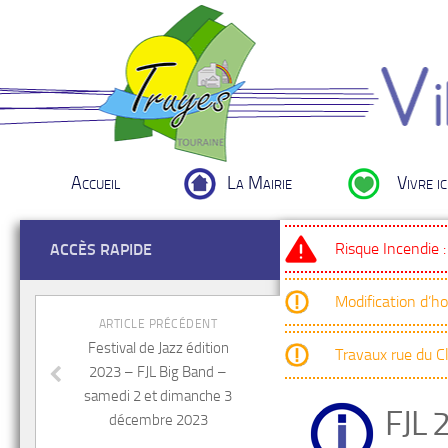
Accueil
La Mairie
Vivre ic
Risque Incendie 
ACCÈS RAPIDE
Modification d’h
ARTICLE PRÉCÉDENT
Festival de Jazz édition
Travaux rue du 
2023 – FJL Big Band –
samedi 2 et dimanche 3
FJL 
décembre 2023