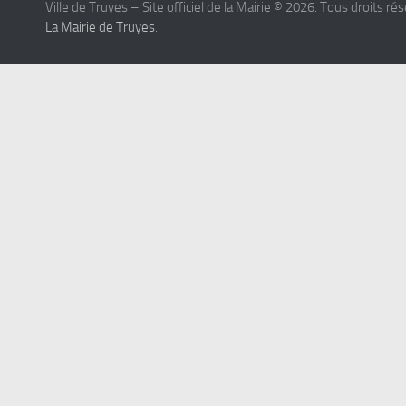
Ville de Truyes – Site officiel de la Mairie © 2026. Tous droits ré
La Mairie de Truyes
.