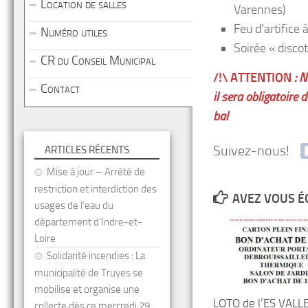
Location de salles
Varennes)
Feu d’artifice
Numéro utiles
Soirée « discot
CR du Conseil Municipal
/!\ ATTENTION
: N
Contact
il sera obligatoire
bal
Suivez-nous!
ARTICLES RÉCENTS
Mise à jour – Arrêté de
restriction et interdiction des
AVEZ VOUS É
usages de l’eau du
département d’Indre-et-
Loire
Solidarité incendies : La
municipalité de Truyes se
mobilise et organise une
LOTO de l’ES VALL
collecte dès ce mercredi 29