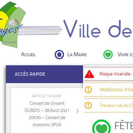
Accueil
La Mairie
Vivre ic
Risque Incendie 
ACCÈS RAPIDE
Modification d’h
ARTICLE SUIVANT
Concert de Vincent
Travaux rue du 
DUBOIS – 28 Août 2021
20h30 – Concert de
FÊTE
chansons 3P2A