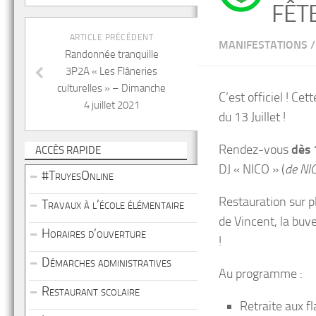
FÊTE
ARTICLE PRÉCÉDENT
MANIFESTATIONS
/
Randonnée tranquille
3P2A « Les Flâneries
culturelles » – Dimanche
C’est officiel ! Ce
4 juillet 2021
du 13 Juillet !
Rendez-vous
dès
ACCÈS RAPIDE
DJ « NICO » (
de NI
#TruyesOnline
Restauration sur p
Travaux à l’école élémentaire
de Vincent, la buv
Horaires d’ouverture
!
Démarches administratives
Au programme :
Restaurant scolaire
Retraite aux f