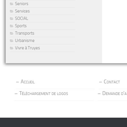
Seniors
Services
SOCIAL
Sports
Transports
Urbanisme
Vivre à Truyes
Accueil
Contact
Téléchargement de logos
Demande d’a