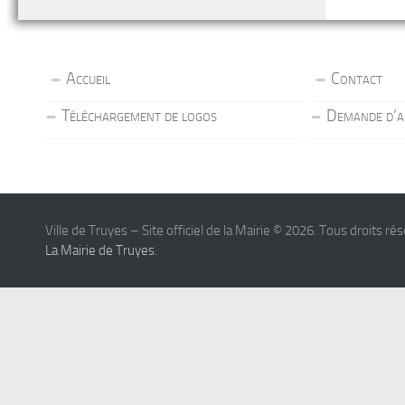
Accueil
Contact
Téléchargement de logos
Demande d’a
Ville de Truyes – Site officiel de la Mairie © 2026. Tous droits ré
La Mairie de Truyes
.