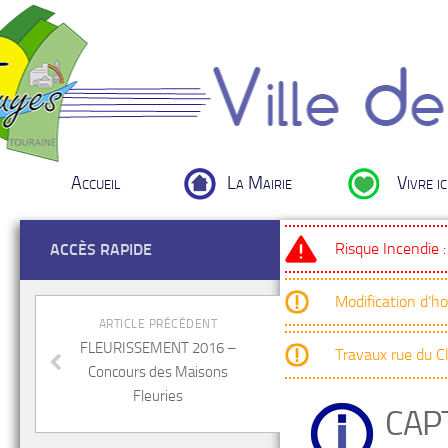
Accueil
La Mairie
Vivre ic
Risque Incendie 
ACCÈS RAPIDE
Modification d’h
ARTICLE PRÉCÉDENT
FLEURISSEMENT 2016 –
Travaux rue du 
Concours des Maisons
Fleuries
CAP