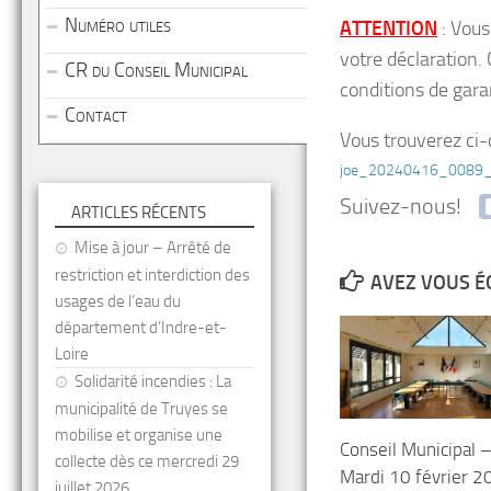
Numéro utiles
ATTENTION
: Vous
votre déclaration. 
CR du Conseil Municipal
conditions de gara
Contact
Vous trouverez ci-
joe_20240416_0089
Suivez-nous!
ARTICLES RÉCENTS
Mise à jour – Arrêté de
restriction et interdiction des
AVEZ VOUS É
usages de l’eau du
département d’Indre-et-
Loire
Solidarité incendies : La
municipalité de Truyes se
mobilise et organise une
Conseil Municipal 
collecte dès ce mercredi 29
Mardi 10 février 2
juillet 2026