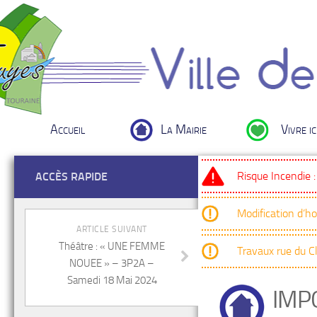
Accueil
La Mairie
Vivre ic
Risque Incendie 
ACCÈS RAPIDE
Modification d’h
ARTICLE SUIVANT
Théâtre : « UNE FEMME
Travaux rue du 
NOUEE » – 3P2A –
Samedi 18 Mai 2024
IMP