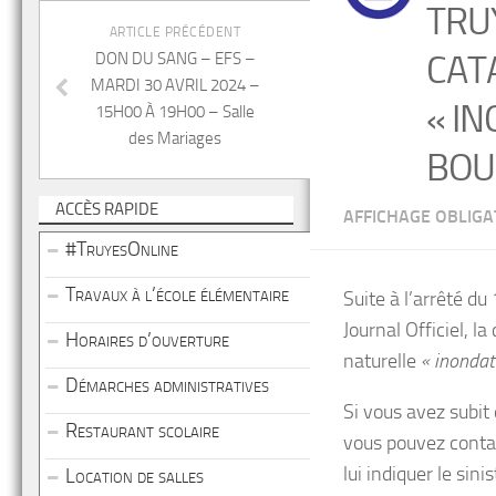
TRU
ARTICLE PRÉCÉDENT
CAT
DON DU SANG – EFS –
MARDI 30 AVRIL 2024 –
« I
15H00 À 19H00 – Salle
des Mariages
BOU
ACCÈS RAPIDE
AFFICHAGE OBLIGA
#TruyesOnline
Travaux à l’école élémentaire
Suite à l’arrêté du
Journal Officiel,
Horaires d’ouverture
naturelle
« inondat
Démarches administratives
Si vous avez subi
Restaurant scolaire
vous pouvez contac
lui indiquer le sinis
Location de salles