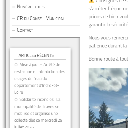
Consignes de sé
Numéro utiles
s’arrêter fréquemm
prions de bien voul
CR du Conseil Municipal
garantir la sécurit
Contact
​Nous vous remerc
patience durant la 
ARTICLES RÉCENTS
Bonne route à toute
Mise à jour – Arrêté de
restriction et interdiction des
usages de l’eau du
département d’Indre-et-
Loire
Solidarité incendies : La
municipalité de Truyes se
mobilise et organise une
collecte dès ce mercredi 29
juillet 2026