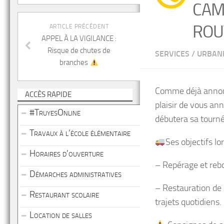
CAM
ROU
ARTICLE PRÉCÉDENT
APPEL À LA VIGILANCE :
Risque de chutes de
SERVICES
/
URBAN
branches
​Comme déjà annonc
ACCÈS RAPIDE
plaisir de vous a
#TruyesOnline
débutera sa tourn
Travaux à l’école élémentaire
​Ses objectifs l
Horaires d’ouverture
– ​Repérage et reb
Démarches administratives
– ​Restauration de
Restaurant scolaire
trajets quotidiens.
Location de salles