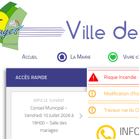
Accueil
La Mairie
Vivre ic
Risque Incendie 
ACCÈS RAPIDE
Modification d’h
ARTICLE SUIVANT
Conseil Municipal –
Travaux rue du 
Vendredi 10 Juillet 2026 à
19H00 – Salle des
INFO
mariages