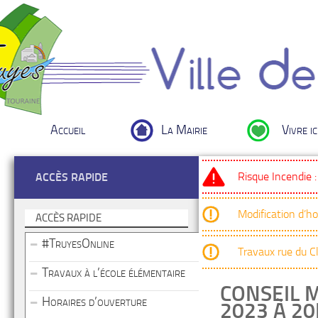
Accueil
La Mairie
Vivre ic
Risque Incendie 
ACCÈS RAPIDE
Modification d’h
ACCÈS RAPIDE
#TruyesOnline
Travaux rue du 
Travaux à l’école élémentaire
CONSEIL 
Horaires d’ouverture
2023 À 2