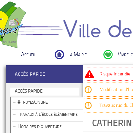
Accueil
La Mairie
Vivre ic
Risque Incendie 
ACCÈS RAPIDE
Modification d’h
ACCÈS RAPIDE
#TruyesOnline
Travaux rue du 
Travaux à l’école élémentaire
CATHERIN
Horaires d’ouverture