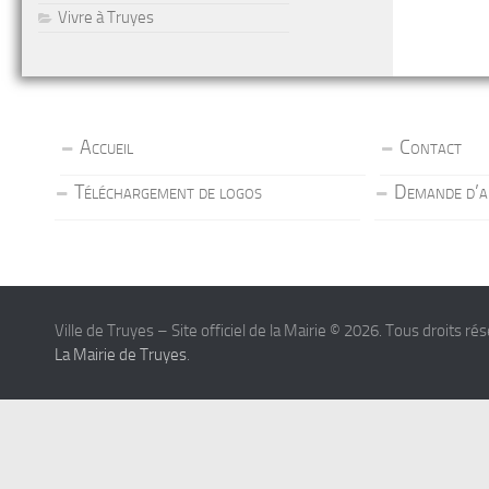
Vivre à Truyes
Accueil
Contact
Téléchargement de logos
Demande d’a
Ville de Truyes – Site officiel de la Mairie © 2026. Tous droits ré
La Mairie de Truyes
.