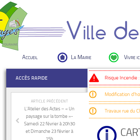
Accueil
La Mairie
Vivre ic
Risque Incendie 
ACCÈS RAPIDE
Modification d’h
ARTICLE PRÉCÉDENT
L’Atelier des Actes – « Un
Travaux rue du 
paysage sur la tombe »-
Samedi 22 février à 20h30
CAR
et Dimanche 23 février à
15h