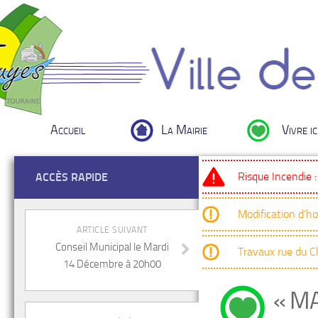
Accueil
La Mairie
Vivre ic
Risque Incendie 
ACCÈS RAPIDE
Modification d’h
ARTICLE SUIVANT
Conseil Municipal le Mardi
Travaux rue du 
14 Décembre à 20h00
« M