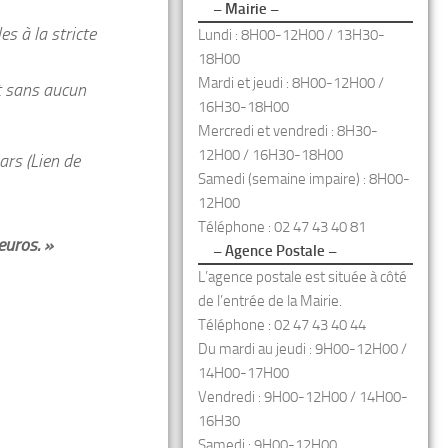
– Mairie –
s à la stricte
Lundi : 8H00-12H00 / 13H30-
18H00
Mardi et jeudi : 8H00-12H00 /
et sans aucun
16H30-18H00
Mercredi et vendredi : 8H30-
12H00 / 16H30-18H00
ars (Lien de
Samedi (semaine impaire) : 8H00-
12H00
Téléphone : 02 47 43 40 81
euros. »
– Agence Postale –
L’agence postale est située à côté
de l’entrée de la Mairie.
Téléphone : 02 47 43 40 44
Du mardi au jeudi : 9H00-12H00 /
14H00-17H00
Vendredi : 9H00-12H00 / 14H00-
16H30
Samedi : 9H00-12H00