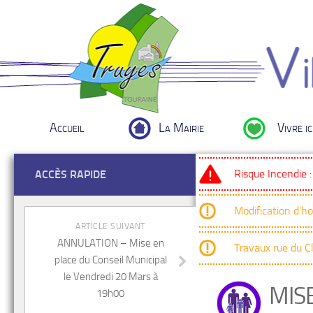
Accueil
La Mairie
Vivre ic
Risque Incendie 
ACCÈS RAPIDE
Modification d’h
ARTICLE SUIVANT
ANNULATION – Mise en
Travaux rue du 
place du Conseil Municipal
le Vendredi 20 Mars à
MIS
19h00