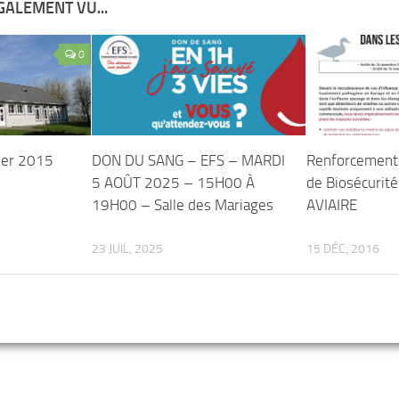
GALEMENT VU...
0
ier 2015
DON DU SANG – EFS – MARDI
Renforcement
5 AOÛT 2025 – 15H00 À
de Biosécurit
19H00 – Salle des Mariages
AVIAIRE
23 JUIL, 2025
15 DÉC, 2016