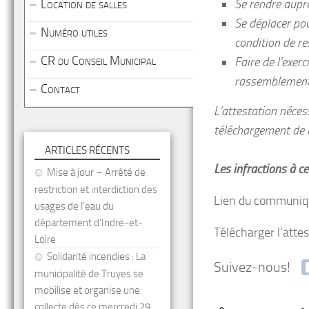
Location de salles
Se rendre auprè
Se déplacer pou
Numéro utiles
condition de re
CR du Conseil Municipal
Faire de l’exer
rassemblement
Contact
L’attestation néces
téléchargement de l
ARTICLES RÉCENTS
Les infractions à c
Mise à jour – Arrêté de
restriction et interdiction des
Lien du communiq
usages de l’eau du
département d’Indre-et-
Télécharger l’atte
Loire
Solidarité incendies : La
Suivez-nous!
municipalité de Truyes se
mobilise et organise une
collecte dès ce mercredi 29