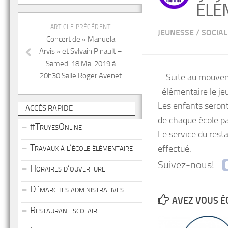
ÉLÉ
ARTICLE PRÉCÉDENT
JEUNESSE
/
SOCIAL
Concert de « Manuela
Arvis » et Sylvain Pinault –
Samedi 18 Mai 2019 à
20h30 Salle Roger Avenet
Suite au mouveme
élémentaire le je
Les enfants seront
ACCÈS RAPIDE
de chaque école p
#TruyesOnline
Le service du rest
Travaux à l’école élémentaire
effectué.
Suivez-nous!
Horaires d’ouverture
Démarches administratives
AVEZ VOUS É
Restaurant scolaire