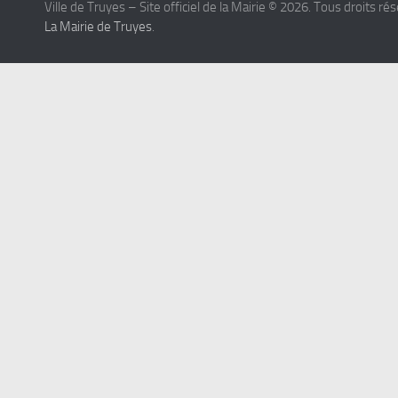
Ville de Truyes – Site officiel de la Mairie © 2026. Tous droits ré
La Mairie de Truyes
.