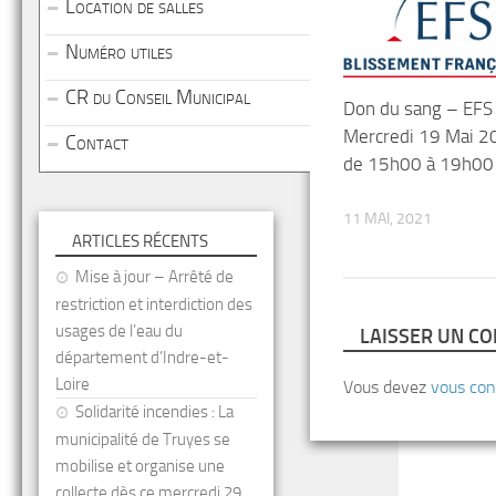
Location de salles
Numéro utiles
CR du Conseil Municipal
Don du sang – EFS
Mercredi 19 Mai 2
Contact
de 15h00 à 19h00
11 MAI, 2021
ARTICLES RÉCENTS
Mise à jour – Arrêté de
restriction et interdiction des
usages de l’eau du
LAISSER UN C
département d’Indre-et-
Loire
Vous devez
vous con
Solidarité incendies : La
municipalité de Truyes se
mobilise et organise une
collecte dès ce mercredi 29