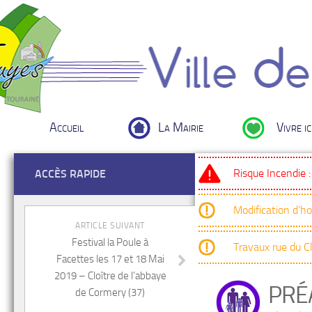
Accueil
La Mairie
Vivre ic
Risque Incendie 
ACCÈS RAPIDE
Modification d’h
ARTICLE SUIVANT
Festival la Poule à
Travaux rue du 
Facettes les 17 et 18 Mai
2019 – Cloître de l’abbaye
PRÉ
de Cormery (37)