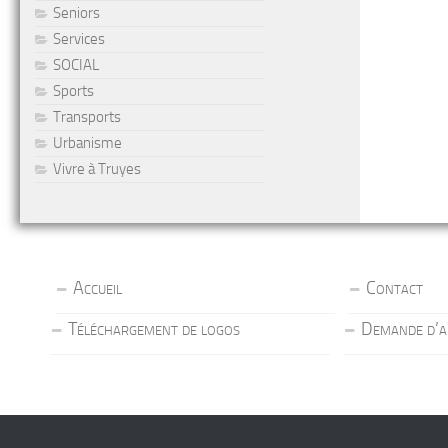
Seniors
Services
SOCIAL
Sports
Transports
Urbanisme
Vivre à Truyes
Accueil
Contact
Téléchargement de logos
Demande d’a