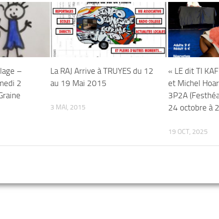
llage –
La RAJ Arrive à TRUYES du 12
« LE dit TI KA
medi 2
au 19 Mai 2015
et Michel Hoa
Graine
3P2A (Festhéa
24 octobre à
3 MAI, 2015
19 OCT, 2025