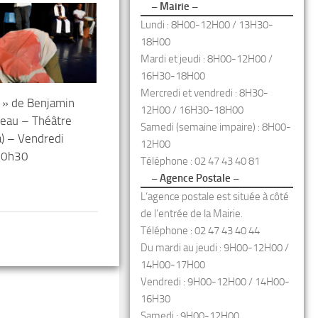
– Mairie –
Lundi : 8H00-12H00 / 13H30-
18H00
Mardi et jeudi : 8H00-12H00 /
16H30-18H00
Mercredi et vendredi : 8H30-
F » de Benjamin
12H00 / 16H30-18H00
reau – Théâtre
Samedi (semaine impaire) : 8H00-
) – Vendredi
12H00
 20h30
Téléphone : 02 47 43 40 81
– Agence Postale –
L’agence postale est située à côté
de l’entrée de la Mairie.
Téléphone : 02 47 43 40 44
Du mardi au jeudi : 9H00-12H00 /
14H00-17H00
Vendredi : 9H00-12H00 / 14H00-
16H30
Samedi : 9H00-12H00