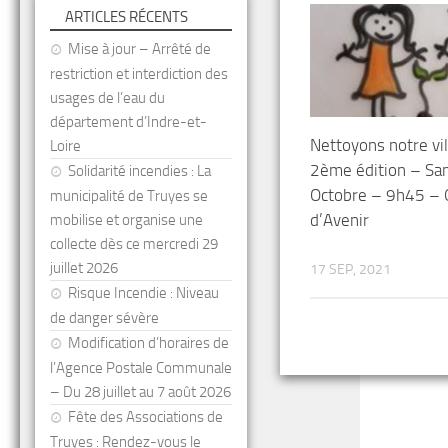
ARTICLES RÉCENTS
Mise à jour – Arrêté de
restriction et interdiction des
usages de l’eau du
département d’Indre-et-
Nettoyons notre vi
Loire
2ème édition – Sa
Solidarité incendies : La
Octobre – 9h45 – 
municipalité de Truyes se
d’Avenir
mobilise et organise une
collecte dès ce mercredi 29
juillet 2026
17 SEP, 2021
Risque Incendie : Niveau
de danger sévère
Modification d’horaires de
l’Agence Postale Communale
– Du 28 juillet au 7 août 2026
Fête des Associations de
Truyes : Rendez-vous le