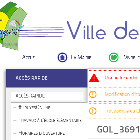
Accueil
La Mairie
Vivre ic
Risque Incendie 
ACCÈS RAPIDE
Modification d’h
ACCÈS RAPIDE
#TruyesOnline
Travaux rue du 
Travaux à l’école élémentaire
GOL_369
Horaires d’ouverture