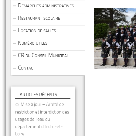
Démarches administratives
Restaurant scolaire
Location de salles
Numéro utiles
CR du Conseil Municipal
Contact
ARTICLES RÉCENTS
Mise à jour – Arrêté de
restriction et interdiction des
usages de l’eau du
département d’Indre-et-
Loire