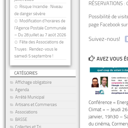
RÉSERVATIONS : 0
Risque Incendie : Niveau
de danger sévère
Possibilité de visit
Modification d’horaires de
page Facebook su
l’Agence Postale Communale
– Du 28 juillet au 7 août 2026
Suivez-nous!
Fête des Associations de
Truyes : Rendez-vous le
samedi 5 septembre !
AVEZ VOUS É
CATÉGORIES
Affichage obligatoire
Agenda
Arrêté Municipal
Conférence « Ener
Artisans et Commerces
Climat » – Jeudi 26
Associations
janvier, 19h30 – Sa
BASSE
du cinéma, Cormer
Collectes et Tri