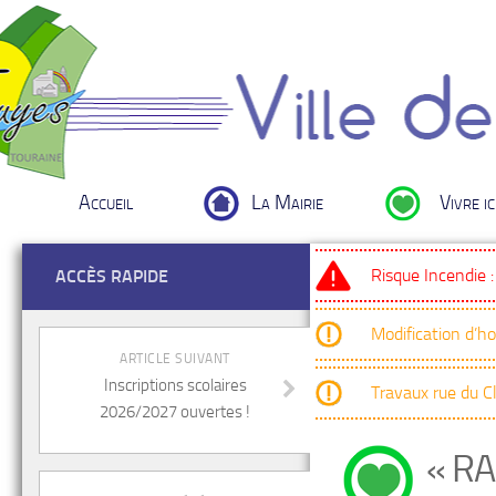
Accueil
La Mairie
Vivre ic
Risque Incendie 
ACCÈS RAPIDE
Modification d’h
ARTICLE SUIVANT
Inscriptions scolaires
Travaux rue du 
2026/2027 ouvertes !
« RA