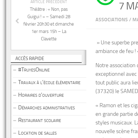
ARTICLE PRÉCÉDENT
7 M
Théâtre : « Non, pas
Guigui ! » – Samedi 28
ASSOCIATIONS
/
MA
février 20h30 et dimanche
1er mars 15h – La
Clavette
» Une superbe pres
ambiance de feu !
ACCÈS RAPIDE
Notre association 
#TruyesOnline
exceptionnel avec 
Travaux à l’école élémentaire
tout public aura l
(37320) le SAMED
Horaires d’ouverture
« Ramon et les cig
Démarches administratives
en grande partie d
Restaurant scolaire
styles musicaux. La
nouvelle scène fran
Location de salles