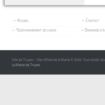
Accueil
Contact
Téléchargement de logos
Demande d’a
Ville de Truyes – Site officiel de la Mairie © 2026. Tous droits ré
La Mairie de Truyes
.