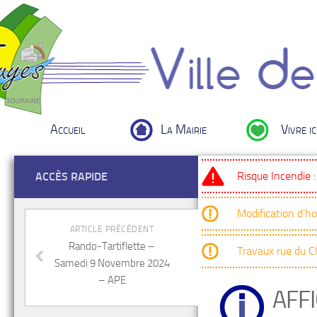
Accueil
La Mairie
Vivre ic
Risque Incendie 
ACCÈS RAPIDE
Modification d’h
ARTICLE PRÉCÉDENT
Rando-Tartiflette –
Travaux rue du 
Samedi 9 Novembre 2024
– APE
AFF