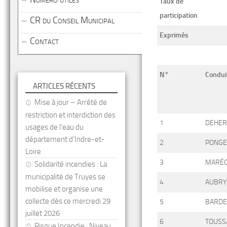
Taux de
participation
CR du Conseil Municipal
Exprimés
Contact
N°
Condui
ARTICLES RÉCENTS
Mise à jour – Arrêté de
restriction et interdiction des
1
DEHER
usages de l’eau du
département d’Indre-et-
2
PONGE
Loire
3
MARÉ
Solidarité incendies : La
municipalité de Truyes se
4
AUBRY
mobilise et organise une
collecte dès ce mercredi 29
5
BARDE
juillet 2026
6
TOUSS
Risque Incendie : Niveau