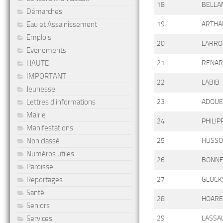
18
BELLA
Démarches
Eau et Assainissement
19
ARTHA
Emplois
20
LARRO
Evenements
HAUTE
21
RENAR
IMPORTANT
22
LABIB
Jeunesse
Lettres d'informations
23
ADOUE
Mairie
24
PHILIP
Manifestations
Non classé
25
HUSS
Numéros utiles
26
BONN
Paroisse
Reportages
27
GLUC
Santé
28
HOARE
Seniors
Services
29
LASSA