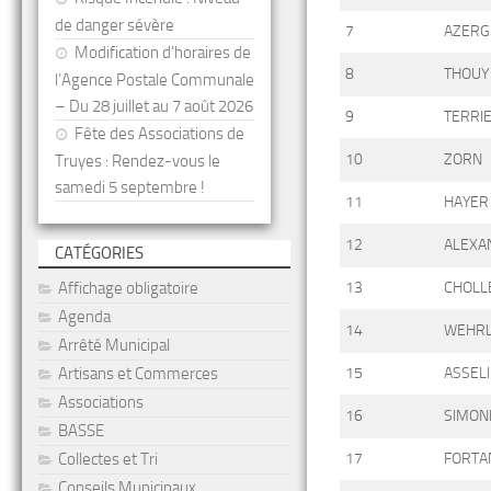
de danger sévère
7
AZERG
Modification d’horaires de
8
THOUY
l’Agence Postale Communale
– Du 28 juillet au 7 août 2026
9
TERRI
Fête des Associations de
10
ZORN
Truyes : Rendez-vous le
samedi 5 septembre !
11
HAYER
12
ALEXA
CATÉGORIES
Affichage obligatoire
13
CHOLL
Agenda
14
WEHRL
Arrêté Municipal
Artisans et Commerces
15
ASSEL
Associations
16
SIMON
BASSE
Collectes et Tri
17
FORTA
Conseils Municipaux