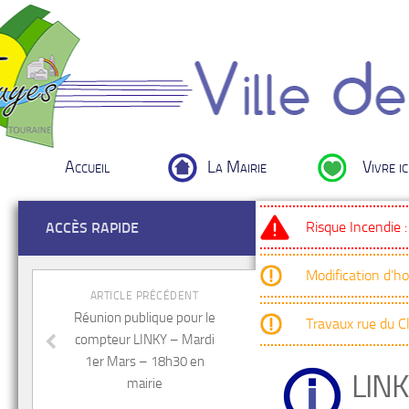
Accueil
La Mairie
Vivre ic
Risque Incendie 
ACCÈS RAPIDE
Modification d’h
ARTICLE PRÉCÉDENT
Réunion publique pour le
Travaux rue du 
compteur LINKY – Mardi
1er Mars – 18h30 en
LIN
mairie