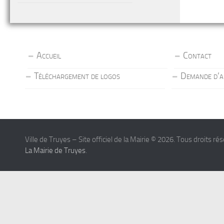
Accueil
Contact
Téléchargement de logos
Demande d’a
Ville de Truyes – Site officiel de la Mairie © 2026. Tous droits ré
La Mairie de Truyes
.