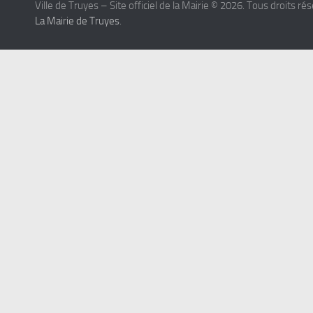
Ville de Truyes – Site officiel de la Mairie © 2026. Tous droits ré
La Mairie de Truyes
.