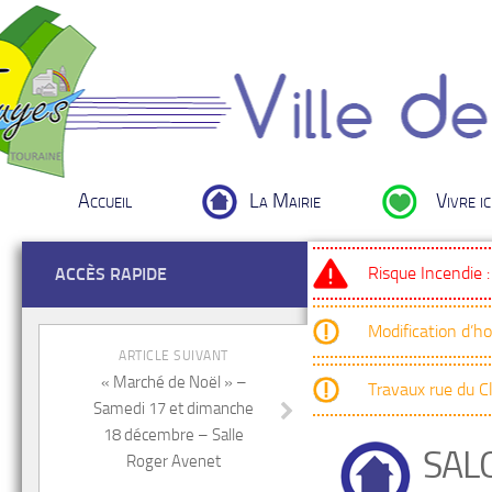
Accueil
La Mairie
Vivre ic
Risque Incendie 
ACCÈS RAPIDE
Modification d’h
ARTICLE SUIVANT
« Marché de Noël » –
Travaux rue du 
Samedi 17 et dimanche
18 décembre – Salle
SAL
Roger Avenet