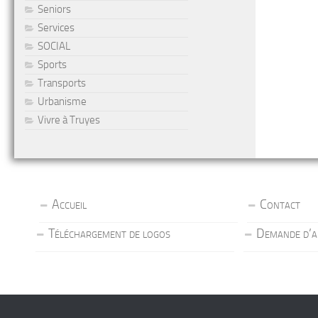
Seniors
Services
SOCIAL
Sports
Transports
Urbanisme
Vivre à Truyes
Accueil
Contact
Téléchargement de logos
Demande d’a