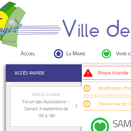
Accueil
La Mairie
Vivre ic
Risque Incendie 
ACCÈS RAPIDE
Modification d’h
ARTICLE SUIVANT
Forum des Associations –
Travaux rue du 
Samedi 3 septembre de
10h à 18h
SAM