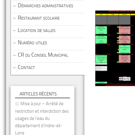
Démarches administratives
Restaurant scolaire
Location de salles
Numéro utiles
CR du Conseil Municipal
Contact
ARTICLES RÉCENTS
Mise à jour – Arrêté de
restriction et interdiction des
usages de l’eau du
département d’Indre-et-
Loire