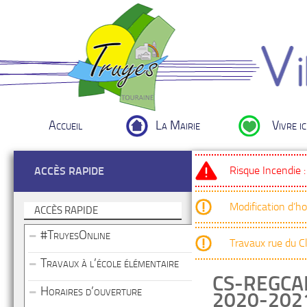
Accueil
La Mairie
Vivre ic
Risque Incendie 
ACCÈS RAPIDE
Modification d’h
ACCÈS RAPIDE
#TruyesOnline
Travaux rue du 
Travaux à l’école élémentaire
CS-REGCA
Horaires d’ouverture
2020-202