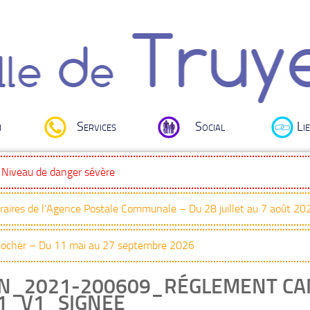
i
Services
Social
Lie
: Niveau de danger sévère
oraires de l’Agence Postale Communale – Du 28 juillet au 7 août 20
Clocher – Du 11 mai au 27 septembre 2026
N_2021-200609_RÉGLEMENT CA
1_V1_SIGNEE