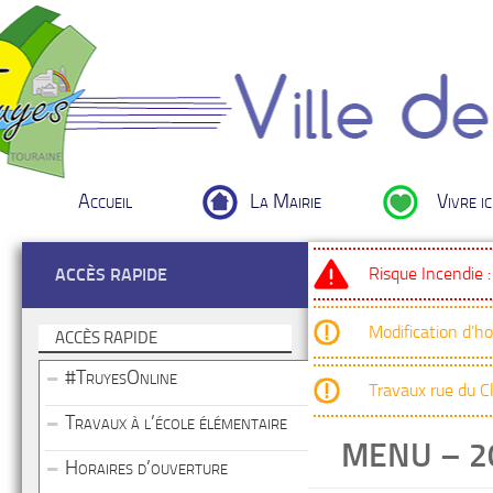
Accueil
La Mairie
Vivre ic
Risque Incendie 
ACCÈS RAPIDE
Modification d’h
ACCÈS RAPIDE
#TruyesOnline
Travaux rue du 
Travaux à l’école élémentaire
MENU – 20
Horaires d’ouverture