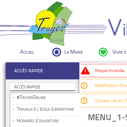
Accueil
La Mairie
Vivre ic
Risque Incendie 
ACCÈS RAPIDE
Modification d’h
ACCÈS RAPIDE
#TruyesOnline
Travaux rue du 
Travaux à l’école élémentaire
MENU_1-
Horaires d’ouverture