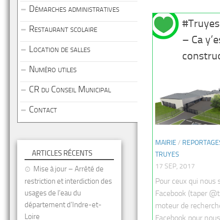
Démarches administratives
#Truyes
Restaurant scolaire
– Ca y’e
Location de salles
constru
Numéro utiles
CR du Conseil Municipal
Contact
MAIRIE
/
REPORTAGE
ARTICLES RÉCENTS
TRUYES
17 SEP, 2017
Mise à jour – Arrêté de
Pour ceux qui nous 
restriction et interdiction des
usages de l’eau du
Facebook (taper @t
département d’Indre-et-
moteur de recherche
Loire
Facebook pour nous 