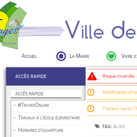
Accueil
La Mairie
Vivre ic
Risque Incendie 
ACCÈS RAPIDE
Modification d’h
ACCÈS RAPIDE
#TruyesOnline
Travaux rue du 
Travaux à l’école élémentaire
TAG:
ALSH
Horaires d’ouverture