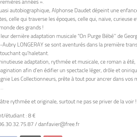
 premières années ».
asi autobiographique, Alphonse Daudet dépeint une enfance u
tes, celle qui traverse les époques, celle qui, naïve, curieuse et
 monde des grands !
 leur dernière adaptation musicale “On Purge Bébé’’ de Georg
Aubry LONGERAY se sont aventurés dans la première trans
touchant qu’haletant.
 minutieuse adaptation, rythmée et musicale, ce roman a été,
pagination afin d’en édifier un spectacle léger, drôle et onirique
gnie Les Collectionneurs, prête à tout pour ancrer dans vos
e…
tre rythmée et originale, surtout ne pas se priver de la voir !
t/étudiant : 8 €
6.30.32.75.87 / danfavier@free.fr