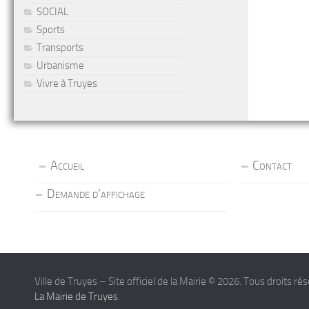
SOCIAL
Sports
Transports
Urbanisme
Vivre à Truyes
Accueil
Contact
Demande d’affichage
Ville de Truyes – Site officiel de la Mairie © 2026. Tous droits ré
La Mairie de Truyes
.