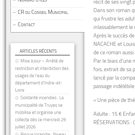
récit de ses vingt
Dans son roman qu
CR du Conseil Municipal
qui frustre les adul
Contact
inlassablement le
Après le succès de
NACACHE et Louis-
ARTICLES RÉCENTS
de ce roman aussi 
Par le biais d’une
Mise à jour – Arrêté de
restriction et interdiction des
fois, extrait de sa 
usages de l’eau du
lancé par la compa
département d’Indre-et-
passage indélébil
Loire
Solidarité incendies : La
« Une pièce de théâ
municipalité de Truyes se
mobilise et organise une
Adulte : 15 € Enfan
collecte dès ce mercredi 29
RÉSERVATIONS : 0
juillet 2026
Risque Incendie : Niveau