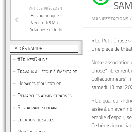
SAM
ARTICLE PRÉCÉDENT
Bus numérique –
MANIFESTATIONS
/
Vendredi 5 Mai –
Artannes sur Indre
« Le Petit Chose »
Une pièce de théâtr
ACCÈS RAPIDE
#TruyesOnline
Notre association 
Chose’’ librement 
Travaux à l’école élémentaire
Collectionneurs’’, 
Horaires d’ouverture
samedi 13 mai 202
Démarches administratives
« Du quai du Rhône
Restaurant scolaire
aisée à un avenir b
emplie d’espoir, s
Location de salles
Ce héros insoucian
Numéro utiles