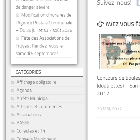
Suivez-nous!
de danger sévère
Modification d’horaires de
l’Agence Postale Communale
AVEZ VOUS É
– Du 28 juillet au 7 août 2026
Fête des Associations de
Truyes : Rendez-vous le
samedi 5 septembre !
CATÉGORIES
Concours de boule
Affichage obligatoire
(doublettes) – Same
Agenda
2017
Arrêté Municipal
Artisans et Commerces
29 MAI, 2017
Associations
BASSE
Collectes et Tri
Conseils Municipaux