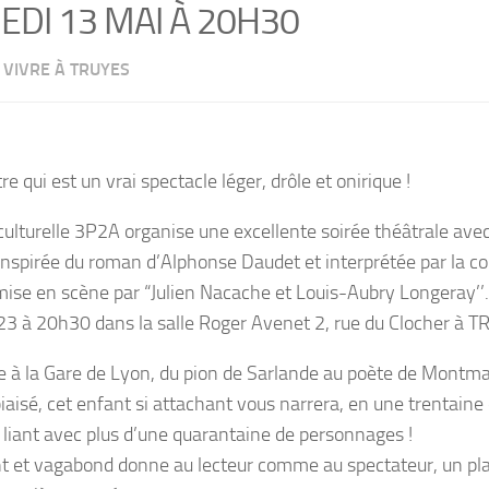
EDI 13 MAI À 20H30
VIVRE À TRUYES
e qui est un vrai spectacle léger, drôle et onirique !
culturelle 3P2A organise une excellente soirée théâtrale avec 
inspirée du roman d’Alphonse Daudet et interprétée par la 
mise en scène par “Julien Nacache et Louis-Aubry Longeray’’. E
3 à 20h30 dans la salle Roger Avenet 2, rue du Clocher à 
 à la Gare de Lyon, du pion de Sarlande au poète de Montmar
iaisé, cet enfant si attachant vous narrera, en une trentaine 
e liant avec plus d’une quarantaine de personnages !
t et vagabond donne au lecteur comme au spectateur, un pla