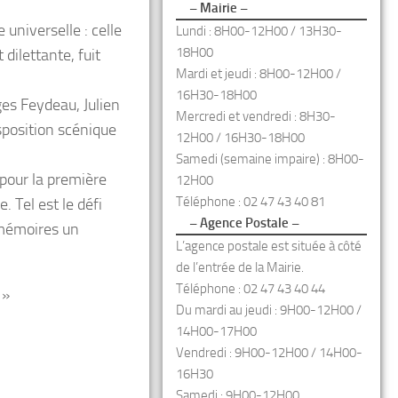
– Mairie –
niverselle : celle
Lundi : 8H00-12H00 / 13H30-
18H00
 dilettante, fuit
Mardi et jeudi : 8H00-12H00 /
16H30-18H00
es Feydeau, Julien
Mercredi et vendredi : 8H30-
position scénique
12H00 / 16H30-18H00
Samedi (semaine impaire) : 8H00-
 pour la première
12H00
Téléphone : 02 47 43 40 81
. Tel est le défi
– Agence Postale –
 mémoires un
L’agence postale est située à côté
de l’entrée de la Mairie.
Téléphone : 02 47 43 40 44
 »
Du mardi au jeudi : 9H00-12H00 /
14H00-17H00
Vendredi : 9H00-12H00 / 14H00-
16H30
Samedi : 9H00-12H00