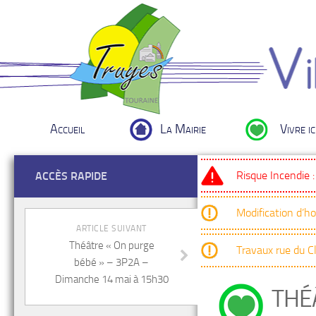
Accueil
La Mairie
Vivre ic
Risque Incendie 
ACCÈS RAPIDE
Modification d’h
ARTICLE SUIVANT
Théâtre « On purge
Travaux rue du 
bébé » – 3P2A –
Dimanche 14 mai à 15h30
THÉÂ