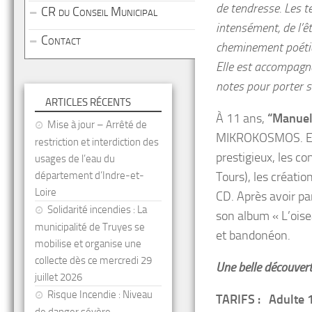
de tendresse. Les t
CR du Conseil Municipal
intensément, de l’êt
Contact
cheminement poétiqu
Elle est accompagn
notes pour porter s
ARTICLES RÉCENTS
À 11 ans,
“Manuel
Mise à jour – Arrêté de
MIKROKOSMOS. Elle
restriction et interdiction des
prestigieux, les co
usages de l’eau du
département d’Indre-et-
Tours), les créati
Loire
CD. Après avoir par
Solidarité incendies : La
son album « L’oise
municipalité de Truyes se
et bandonéon.
mobilise et organise une
collecte dès ce mercredi 29
Une belle découverte
juillet 2026
Risque Incendie : Niveau
TARIFS
: Adulte 