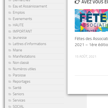
Démarches
AVEZ VOUS É
Eau et Assainissement
Emplois
Evenements
HAUTE
IMPORTANT
Jeunesse
Fêtes des Associat
Lettres d'informations
2021 – 1ère éditi
Mairie
Manifestations
15 AOÛT, 2021
Non classé
Numéros utiles
Paroisse
Reportages
Santé
Seniors
Services
SOCIAL