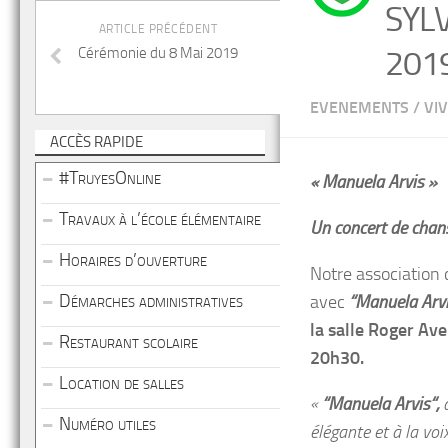
SYLV
ARTICLE PRÉCÉDENT
201
Cérémonie du 8 Mai 2019
EVENEMENTS
/
VI
ACCÈS RAPIDE
#TruyesOnline
« Manuela Arvis »
Travaux à l’école élémentaire
Un concert de chans
Horaires d’ouverture
Notre association
Démarches administratives
avec
“Manuela Arvi
la salle Roger Av
Restaurant scolaire
20h30.
Location de salles
«
“Manuela Arvis“,
a
Numéro utiles
élégante et à la vo