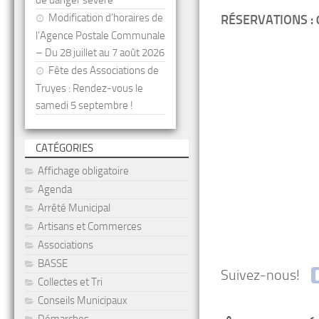
de danger sévère
Modification d’horaires de
RÉSERVATIONS
: 
l’Agence Postale Communale
– Du 28 juillet au 7 août 2026
Fête des Associations de
Truyes : Rendez-vous le
samedi 5 septembre !
CATÉGORIES
Affichage obligatoire
Agenda
Arrêté Municipal
Artisans et Commerces
Associations
BASSE
Suivez-nous!
Collectes et Tri
Conseils Municipaux