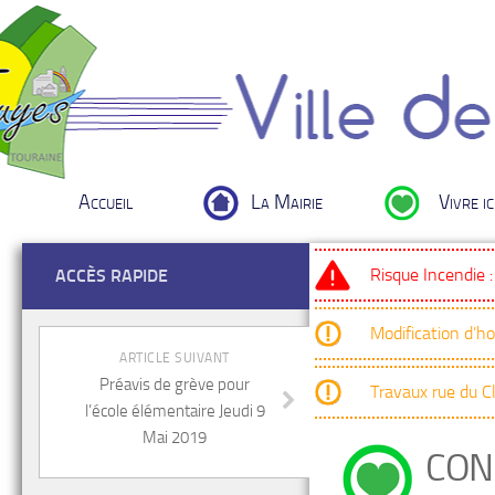
Accueil
La Mairie
Vivre ic
Risque Incendie 
ACCÈS RAPIDE
Modification d’h
ARTICLE SUIVANT
Préavis de grève pour
Travaux rue du 
l’école élémentaire Jeudi 9
Mai 2019
CON