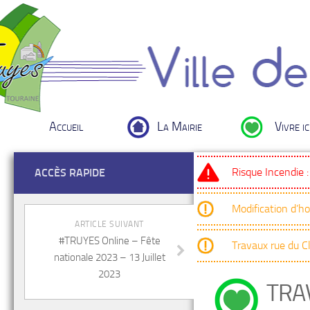
Accueil
La Mairie
Vivre ic
Risque Incendie 
ACCÈS RAPIDE
Modification d’h
ARTICLE SUIVANT
#TRUYES Online – Fête
Travaux rue du 
nationale 2023 – 13 Juillet
2023
TRA