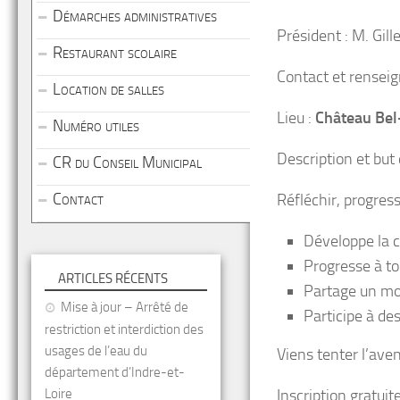
Démarches administratives
Président : M. Gill
Restaurant scolaire
Contact et rensei
Location de salles
Lieu :
Château Bel
Numéro utiles
Description et but 
CR du Conseil Municipal
Contact
Réfléchir, progress
Développe la c
Progresse à to
ARTICLES RÉCENTS
Partage un mo
Mise à jour – Arrêté de
Participe à de
restriction et interdiction des
usages de l’eau du
Viens tenter l’aven
département d’Indre-et-
Loire
Inscription gratuit