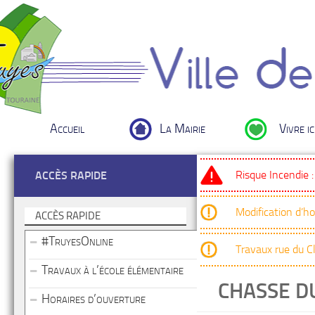
Accueil
La Mairie
Vivre ic
Risque Incendie 
ACCÈS RAPIDE
Modification d’h
ACCÈS RAPIDE
#TruyesOnline
Travaux rue du 
Travaux à l’école élémentaire
CHASSE D
Horaires d’ouverture