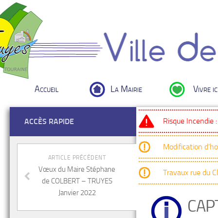
Accueil
La Mairie
Vivre ic
Risque Incendie 
ACCÈS RAPIDE
Modification d’h
ARTICLE PRÉCÉDENT
Vœux du Maire Stéphane
Travaux rue du 
de COLBERT – TRUYES
Janvier 2022
CAP