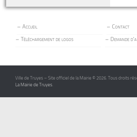
Accueil
Contact
Téléchargement de logos
Demande d’a
Ville de Truyes – Site officiel de la Mairie © 2026. Tous droits ré
La Mairie de Truyes
.