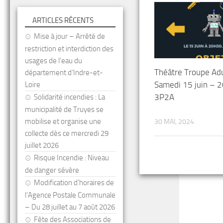
ARTICLES RÉCENTS
Mise à jour – Arrêté de
restriction et interdiction des
usages de l’eau du
Théâtre Troupe Ad
département d’Indre-et-
Samedi 15 juin – 
Loire
3P2A
Solidarité incendies : La
municipalité de Truyes se
mobilise et organise une
30 MAI, 2024
collecte dès ce mercredi 29
juillet 2026
Risque Incendie : Niveau
de danger sévère
Modification d’horaires de
l’Agence Postale Communale
– Du 28 juillet au 7 août 2026
Fête des Associations de