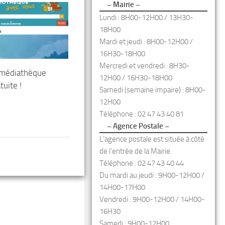
– Mairie –
Lundi : 8H00-12H00 / 13H30-
18H00
Mardi et jeudi : 8H00-12H00 /
16H30-18H00
Mercredi et vendredi : 8H30-
médiathèque
12H00 / 16H30-18H00
uite !
Samedi (semaine impaire) : 8H00-
12H00
Téléphone : 02 47 43 40 81
– Agence Postale –
L’agence postale est située à côté
de l’entrée de la Mairie.
Téléphone : 02 47 43 40 44
Du mardi au jeudi : 9H00-12H00 /
14H00-17H00
Vendredi : 9H00-12H00 / 14H00-
16H30
Samedi : 9H00-12H00