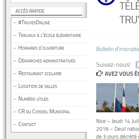
TÉL
ACCÈS RAPIDE
TRU
#TruyesOnline
Travaux à l’école élémentaire
Horaires d’ouverture
Bulletin d'inscrip
Démarches administratives
Suivez-nous!
Restaurant scolaire
AVEZ VOUS É
Location de salles
Numéro utiles
CR du Conseil Municipal
Nice – Jeudi 14 Juil
Contact
2016 – Deuil natio
de 3 jours décrété