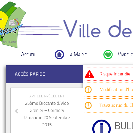
Accueil
La Mairie
Vivre ic
Risque Incendie 
ACCÈS RAPIDE
Modification d’h
ARTICLE PRÉCÉDENT
25ème Brocante & Vide
Travaux rue du 
Grenier – Cormery
Dimanche 20 Septembre
BULL
2015