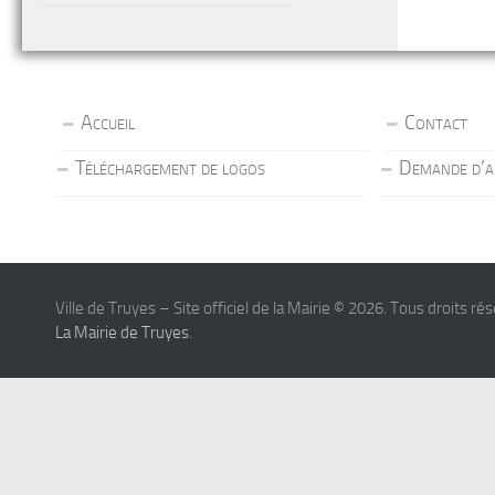
Accueil
Contact
Téléchargement de logos
Demande d’a
Ville de Truyes – Site officiel de la Mairie © 2026. Tous droits ré
La Mairie de Truyes
.