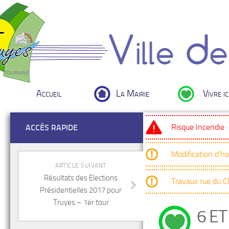
Accueil
La Mairie
Vivre ic
Risque Incendie 
ACCÈS RAPIDE
Modification d’h
ARTICLE SUIVANT
Résultats des Elections
Travaux rue du 
Présidentielles 2017 pour
Truyes – 1er tour
6 ET