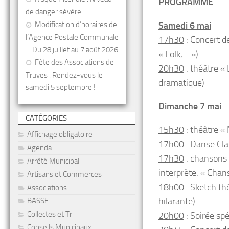
PROGRAMME
de danger sévère
Modification d’horaires de
Samedi 6 mai
l’Agence Postale Communale
17h30
: Concert d
– Du 28 juillet au 7 août 2026
« Folk,… »)
Fête des Associations de
20h30
: théâtre «
Truyes : Rendez-vous le
dramatique)
samedi 5 septembre !
Dimanche 7 mai
CATÉGORIES
15h30
: théâtre «
Affichage obligatoire
17h00
: Danse Cla
Agenda
17h30
: chansons 
Arrêté Municipal
interprète. « Chan
Artisans et Commerces
18h00
: Sketch th
Associations
hilarante)
BASSE
Collectes et Tri
20h00
: Soirée sp
Conseils Municipaux