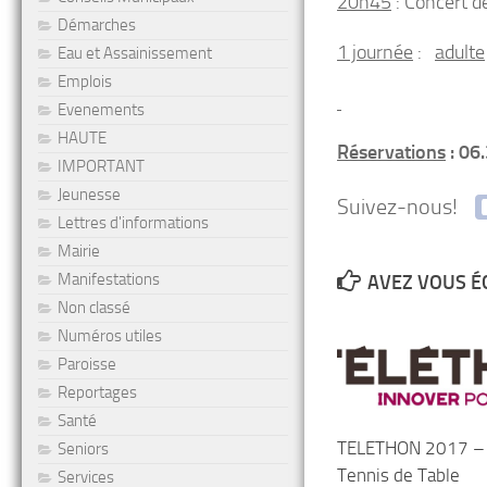
20h45
: Concert d
Démarches
1 journée
:
adulte
Eau et Assainissement
Emplois
Evenements
HAUTE
Réservations
: 06
IMPORTANT
Jeunesse
Suivez-nous!
Lettres d'informations
Mairie
Manifestations
AVEZ VOUS É
Non classé
Numéros utiles
Paroisse
Reportages
Santé
TELETHON 2017 –
Seniors
Tennis de Table
Services