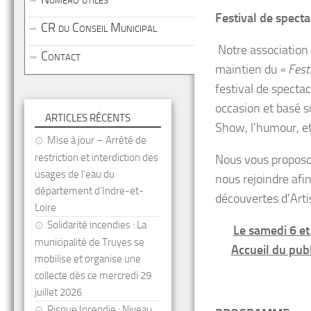
Festival de specta
CR du Conseil Municipal
Notre association
Contact
maintien du
« Fest
festival de specta
occasion et basé s
ARTICLES RÉCENTS
Show, l’humour, e
Mise à jour – Arrêté de
restriction et interdiction des
Nous vous proposo
usages de l’eau du
nous rejoindre afin
département d’Indre-et-
découvertes d’Artis
Loire
Solidarité incendies : La
Le samedi 6 et
municipalité de Truyes se
Accueil du publ
mobilise et organise une
collecte dès ce mercredi 29
juillet 2026
Risque Incendie : Niveau